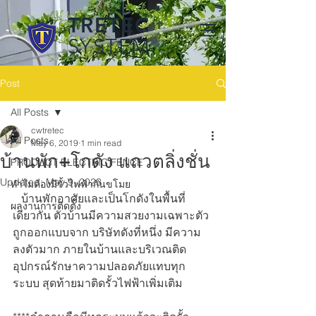
TRETEC
SYSTEM
Post
All Posts
cwtretec
All Posts
May 6, 2019
1 min read
บ้านพัก+โกดัง แถวตลิ่งชั่น
PRODUCT ELECTRIC FENCE
Updated:
May 9, 2023
ทำไมต้องมีรั้วไฟฟ้ากันขโมย
   บ้านพักอาศัยและเป็นโกดังในพื้นที่
ผลงานการติดตั้ง
เดียวกัน ตัวบ้านมีความสวยงามเฉพาะตัว
ถูกออกแบบจาก บริษัทดังที่หนึ่ง มีความ
ลงตัวมาก ภายในบ้านและบริเวณติด
อุปกรณ์รักษาความปลอดภัยแทบทุก
ระบบ สุดท้ายมาติดรั้วไฟฟ้าเพิ่มเติม 